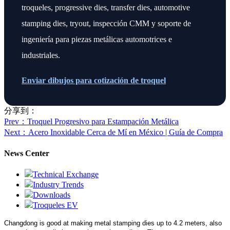
troqueles, progressive dies, transfer dies, automotive
stamping dies, tryout, inspección CMM y soporte de
ingeniería para piezas metálicas automotrices e
industriales.
Enviar dibujos para cotización de troquel
分享到：
Prev
：Troquel Progresivo para Estampación Metálica
Next
：Acero Inoxidable Cerca de Mí en México | Guía de Compra
News Center
Technical Exchange
Industry Trends
Downloads
Troqueles EV
Changdong is good at making metal stamping dies up to 4.2 meters,
also