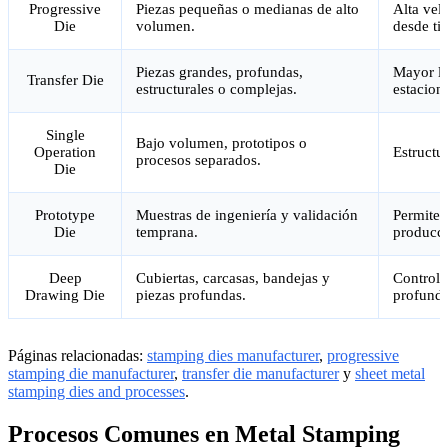
Progressive
Piezas pequeñas o medianas de alto
Alta vel
Die
volumen.
desde tir
Piezas grandes, profundas,
Mayor li
Transfer Die
estructurales o complejas.
estacion
Single
Bajo volumen, prototipos o
Operation
Estructur
procesos separados.
Die
Prototype
Muestras de ingeniería y validación
Permite 
Die
temprana.
producci
Deep
Cubiertas, carcasas, bandejas y
Control 
Drawing Die
piezas profundas.
profunda
Páginas relacionadas:
stamping dies manufacturer
,
progressive
stamping die manufacturer
,
transfer die manufacturer
y
sheet metal
stamping dies and processes
.
Procesos Comunes en Metal Stamping