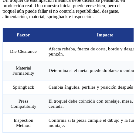
Un troquel de estampación metálica debe diseñarse pensando en
producción real. Una muestra inicial puede verse bien, pero el
troquel aún puede fallar si no controla repetibilidad, desgaste,
alimentación, material, springback e inspección.
Factor
Impacto
Afecta rebaba, fuerza de corte, borde y desgas
Die Clearance
punzón.
Material
Determina si el metal puede doblarse o embutir
Formability
Springback
Cambia ángulos, perfiles y posición después 
Press
El troquel debe coincidir con tonelaje, mesa, s
Compatibility
cerrada.
Inspection
Confirma si la pieza cumple el dibujo y la fu
Method
montaje.