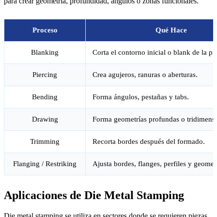
para crear geometría, profundidad, ángulos o zonas funcionales.
Proceso
Qué Hace
Blanking
Corta el contorno inicial o blank de la pi
Piercing
Crea agujeros, ranuras o aberturas.
Bending
Forma ángulos, pestañas y tabs.
Drawing
Forma geometrías profundas o tridimensi
Trimming
Recorta bordes después del formado.
Flanging / Restriking
Ajusta bordes, flanges, perfiles y geometr
Aplicaciones de Die Metal Stamping
Die metal stamping se utiliza en sectores donde se requieren piezas