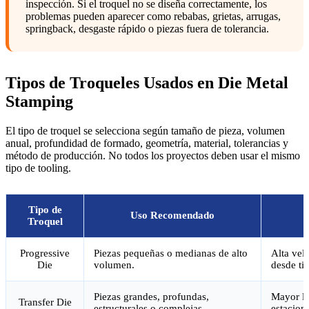
inspección. Si el troquel no se diseña correctamente, los
problemas pueden aparecer como rebabas, grietas, arrugas,
springback, desgaste rápido o piezas fuera de tolerancia.
Tipos de Troqueles Usados en Die Metal
Stamping
El tipo de troquel se selecciona según tamaño de pieza, volumen
anual, profundidad de formado, geometría, material, tolerancias y
método de producción. No todos los proyectos deben usar el mismo
tipo de tooling.
Tipo de
Uso Recomendado
Troquel
Progressive
Piezas pequeñas o medianas de alto
Alta vel
Die
volumen.
desde tir
Piezas grandes, profundas,
Mayor li
Transfer Die
estructurales o complejas.
estacion